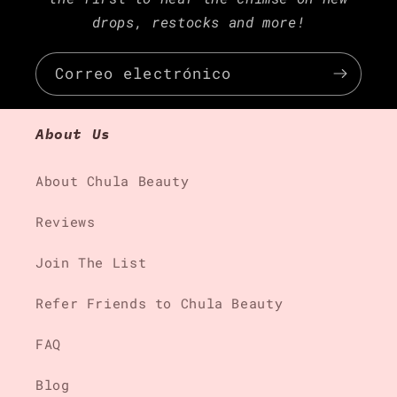
drops, restocks and more!
Correo electrónico
About Us
About Chula Beauty
Reviews
Join The List
Refer Friends to Chula Beauty
FAQ
Blog