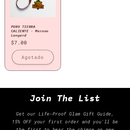
PURO TIERRA
CALIENTE - Maroon
Lanyard
Precio
$7.00
habitual
Agotado
Join The List
Get our Life-Proof Glam Gift Guide,
15% OFF your first order and you'll be
the first to hear the chimse on new