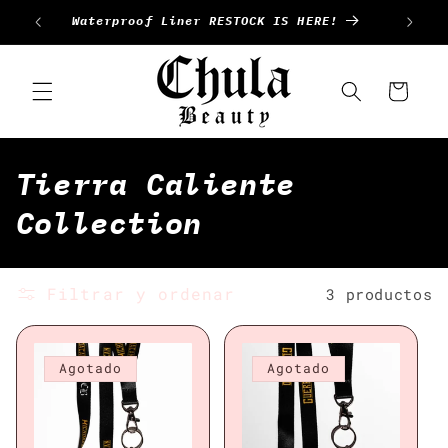
Ir
Waterproof Liner RESTOCK IS HERE!
directamente
al contenido
Carrito
C
Tierra Caliente
o
Collection
l
e
Filtrar y ordenar
3 productos
c
c
Agotado
Agotado
i