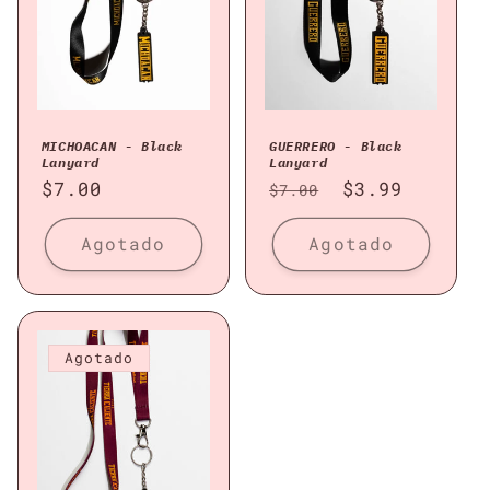
ó
n
:
MICHOACAN - Black
GUERRERO - Black
Lanyard
Lanyard
Precio
$7.00
Precio
Precio
$3.99
$7.00
habitual
habitual
de
oferta
Agotado
Agotado
Agotado